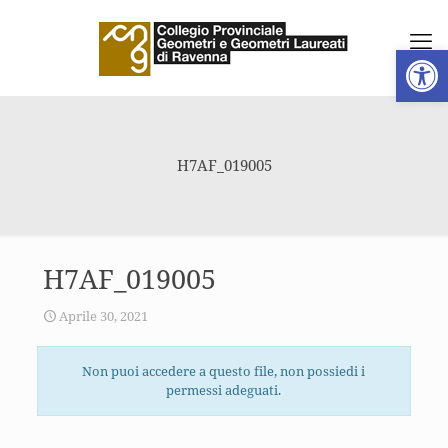
Apri la 
H7AF_019005
H7AF_019005
Aprile 30, 2021
Non puoi accedere a questo file, non possiedi i
permessi adeguati.