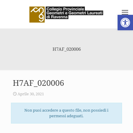
Apri la 
H7AF_020006
H7AF_020006
Aprile 30, 2021
Non puoi accedere a questo file, non possiedi i
permessi adeguati.