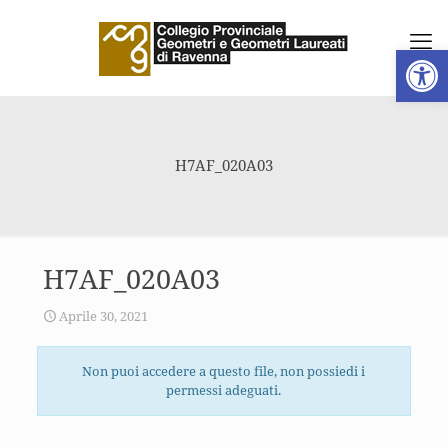
Apri la 
H7AF_020A03
H7AF_020A03
Aprile 30, 2021
Non puoi accedere a questo file, non possiedi i
permessi adeguati.