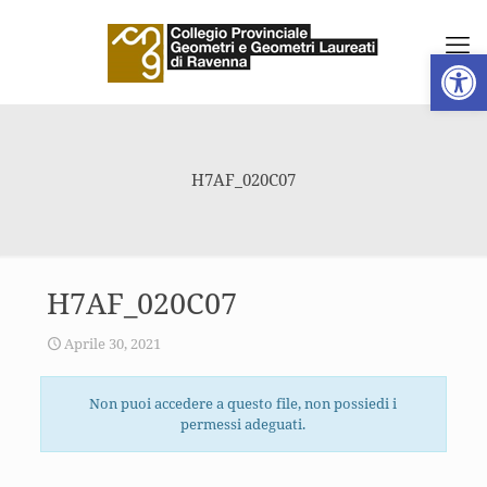
Apri la 
H7AF_020C07
H7AF_020C07
Aprile 30, 2021
Non puoi accedere a questo file, non possiedi i
permessi adeguati.