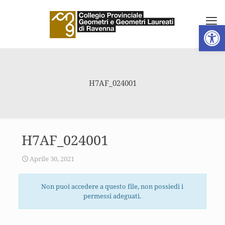
Apri la 
H7AF_024001
H7AF_024001
Aprile 30, 2021
Non puoi accedere a questo file, non possiedi i
permessi adeguati.