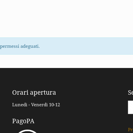
 permessi adeguati.
Orari apertura
S
Lunedì - Venerdì 10-12
PagoPA
Pr