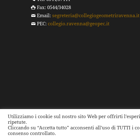
Fax: 0544/34028
Email:
segreteria@collegiogeometriravenna.it
PEC:
collegio.ravenna@geopec.it
Utilizziamo i cookie sul nostro sito Web per offrirti l'espe
ripetute.
©
2026 Collegio dei Geometri e dei Geometri Laure
Cliccando su “Accetta tutto” acconsenti all'uso di TUTTI i c
consenso controllato.