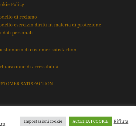
okie Policy
dello di reclamo
dello esercizio diritti in materia di protezione
i dati personali
estionario di customer satisfaction
chiarazione di accessibilità
USTOMER SATISFACTION
Rifiuta
Impostazioni cookie
ACCETTA I COOKIE
F. e P.Iva: 80009220395
 un