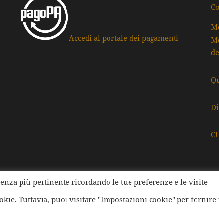
Co
Mo
Accedi al portale dei pagamenti
Mo
de
Qu
Di
C
rienza più pertinente ricordando le tue preferenze e le visite
ati della Provincia di Ravenna | Tutti i diritti Riservati | Cod.
ookie. Tuttavia, puoi visitare "Impostazioni cookie" per fornire