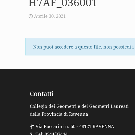
H7AF_036001
Aprile 30, 2021
Non puoi accedere a questo file, non possiedi i
Contatti
Collegio dei Geometri e dei Geometri Laureati
della Provincia di Ravenna
Via Baccarini n. 60 - 48121 RAVENNA
Tel: 0544/37444