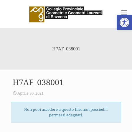
Apri la 
H7AF_038001
H7AF_038001
Aprile 30, 2021
Non puoi accedere a questo file, non possiedi i
permessi adeguati.