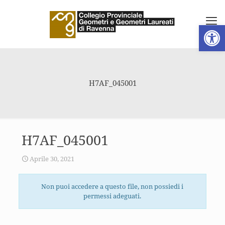
Apri la 
H7AF_045001
H7AF_045001
Aprile 30, 2021
Non puoi accedere a questo file, non possiedi i
permessi adeguati.