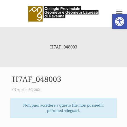
Apri la 
H7AF_048003
H7AF_048003
Aprile 30, 2021
Non puoi accedere a questo file, non possiedi i
permessi adeguati.