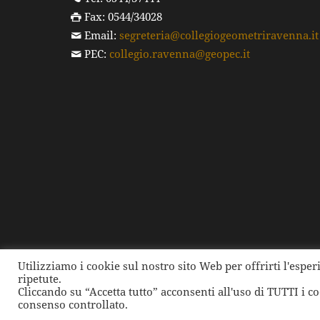
Fax: 0544/34028
Email:
segreteria@collegiogeometriravenna.it
PEC:
collegio.ravenna@geopec.it
Utilizziamo i cookie sul nostro sito Web per offrirti l'espe
ripetute.
©
2026 Collegio dei Geometri e dei Geometri Laure
Cliccando su “Accetta tutto” acconsenti all'uso di TUTTI i c
consenso controllato.