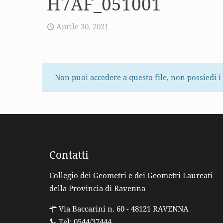
H7AF_051001
Aprile 30, 2021
Non puoi accedere a questo file, non possiedi i
Contatti
Collegio dei Geometri e dei Geometri Laureati
della Provincia di Ravenna
Via Baccarini n. 60 - 48121 RAVENNA
Tel: 0544/37444