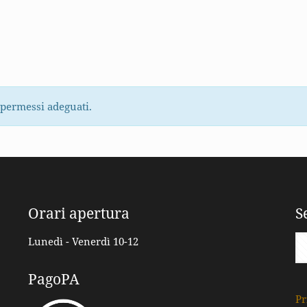
 permessi adeguati.
Orari apertura
S
Lunedì - Venerdì 10-12
PagoPA
Pr