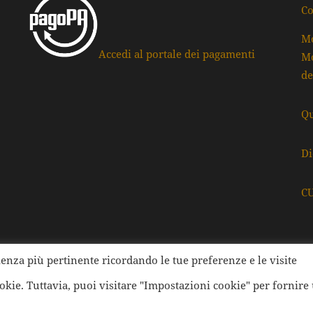
Co
Mo
Accedi al portale dei pagamenti
Mo
de
Qu
Di
C
rienza più pertinente ricordando le tue preferenze e le visite
ati della Provincia di Ravenna | Tutti i diritti Riservati | Cod.
ookie. Tuttavia, puoi visitare "Impostazioni cookie" per fornire