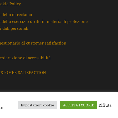
okie Policy
dello di reclamo
dello esercizio diritti in materia di protezione
i dati personali
estionario di customer satisfaction
chiarazione di accessibilità
USTOMER SATISFACTION
Rifiuta
Impostazioni cookie
ACCETTA I COOKIE
F. e P.Iva: 80009220395
 un