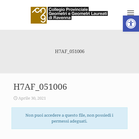
Apri la 
H7AF_051006
H7AF_051006
Aprile 30, 2021
Non puoi accedere a questo file, non possiedi i
permessi adeguati.