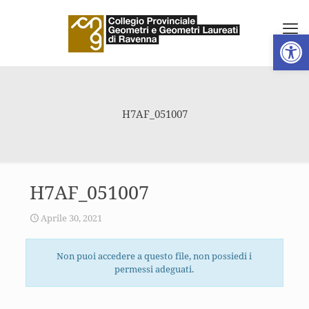
Apri la 
H7AF_051007
H7AF_051007
Aprile 30, 2021
Non puoi accedere a questo file, non possiedi i
permessi adeguati.