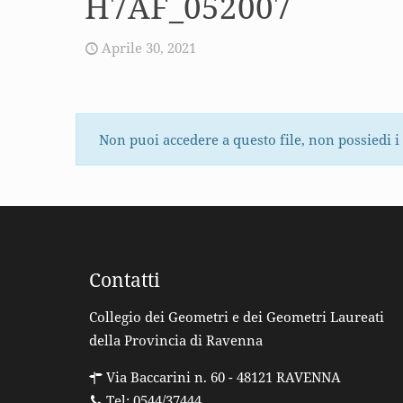
H7AF_052007
Aprile 30, 2021
Non puoi accedere a questo file, non possiedi i
Contatti
Collegio dei Geometri e dei Geometri Laureati
della Provincia di Ravenna
Via Baccarini n. 60 - 48121 RAVENNA
Tel: 0544/37444