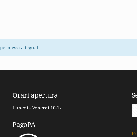
 permessi adeguati.
Orari apertura
S
Lunedì - Venerdì 10-12
PagoPA
Pr