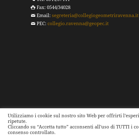
Fax: 0544/34028
Email:
segreteria@collegiogeometriravenna.it
PEC:
collegio.ravenna@geopec.it
Utilizziamo i cookie sul nostro sito Web per offrirti l'espe
ripetute.
©
2026 Collegio dei Geometri e dei Geometri Laure
Cliccando su “Accetta tutto” acconsenti all'uso di TUTTI i c
consenso controllato.