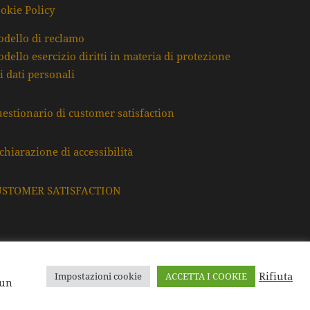
okie Policy
dello di reclamo
dello esercizio diritti in materia di protezione
i dati personali
estionario di customer satisfaction
chiarazione di accessibilità
USTOMER SATISFACTION
Rifiuta
Impostazioni cookie
ACCETTA I COOKIE
F. e P.Iva: 80009220395
 un