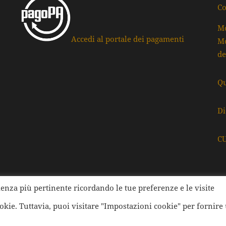
Co
Mo
Accedi al portale dei pagamenti
Mo
de
Qu
Di
C
rienza più pertinente ricordando le tue preferenze e le visite
ati della Provincia di Ravenna | Tutti i diritti Riservati | Cod.
ookie. Tuttavia, puoi visitare "Impostazioni cookie" per fornire