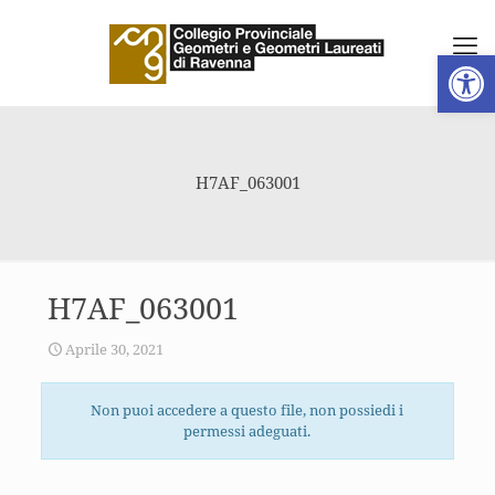
Apri la 
H7AF_063001
H7AF_063001
Aprile 30, 2021
Non puoi accedere a questo file, non possiedi i
permessi adeguati.