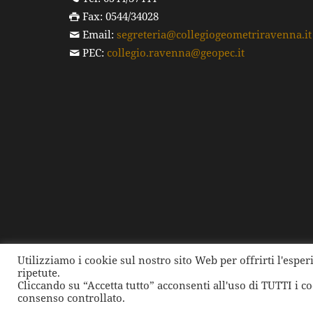
Fax: 0544/34028
Email:
segreteria@collegiogeometriravenna.it
PEC:
collegio.ravenna@geopec.it
Utilizziamo i cookie sul nostro sito Web per offrirti l'espe
ripetute.
©
2026 Collegio dei Geometri e dei Geometri Laure
Cliccando su “Accetta tutto” acconsenti all'uso di TUTTI i c
consenso controllato.