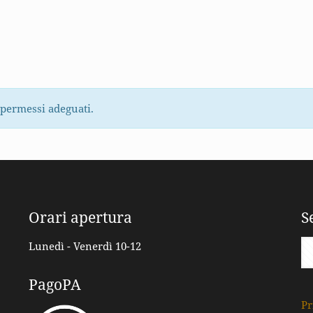
 permessi adeguati.
Orari apertura
S
Lunedì - Venerdì 10-12
PagoPA
Pr