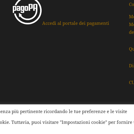
Co
Mo
Accedi al portale dei pagamenti
Mo
de
Qu
Di
C
rienza più pertinente ricordando le tue preferenze e le visite
ati della Provincia di Ravenna | Tutti i diritti Riservati | Cod.
ookie. Tuttavia, puoi visitare "Impostazioni cookie" per fornire