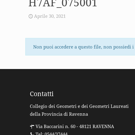
H7AF_075001
Aprile 30, 2021
Non puoi accedere a questo file, non possiedi i
Contatti
Collegio dei Geometri e dei Geometri Laureati
della Provincia di Ravenna
Via Baccarini n. 60 - 48121 RAVENNA
Tel: 0544/37444