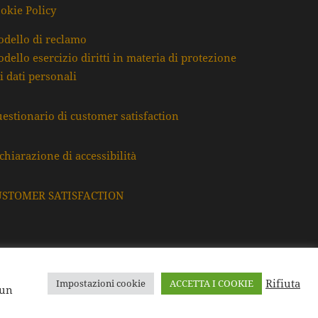
okie Policy
dello di reclamo
dello esercizio diritti in materia di protezione
i dati personali
estionario di customer satisfaction
chiarazione di accessibilità
USTOMER SATISFACTION
Rifiuta
Impostazioni cookie
ACCETTA I COOKIE
F. e P.Iva: 80009220395
 un