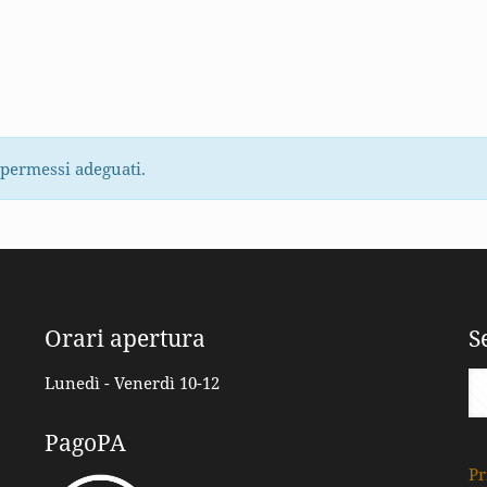
 permessi adeguati.
Orari apertura
S
Lunedì - Venerdì 10-12
PagoPA
Pr