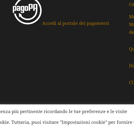
Co
Mo
Accedi al portale dei pagamenti
Mo
de
Qu
Di
C
rienza più pertinente ricordando le tue preferenze e le visite
ati della Provincia di Ravenna | Tutti i diritti Riservati | Cod.
ookie. Tuttavia, puoi visitare "Impostazioni cookie" per fornire