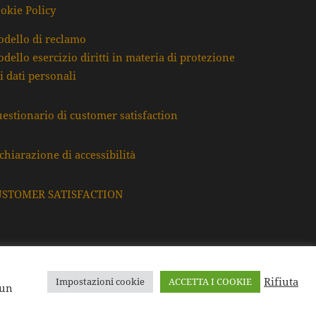
okie Policy
dello di reclamo
dello esercizio diritti in materia di protezione
i dati personali
estionario di customer satisfaction
chiarazione di accessibilità
USTOMER SATISFACTION
Rifiuta
Impostazioni cookie
ACCETTA I COOKIE
F. e P.Iva: 80009220395
 un