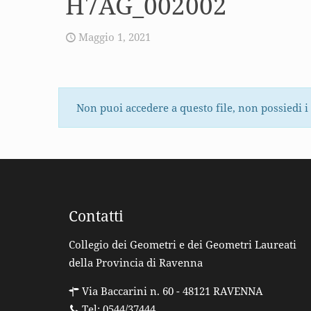
H7AG_002002
Maggio 1, 2021
Non puoi accedere a questo file, non possiedi i
Contatti
Collegio dei Geometri e dei Geometri Laureati
della Provincia di Ravenna
Via Baccarini n. 60 - 48121 RAVENNA
Tel: 0544/37444