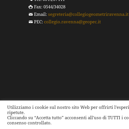
Fax: 0544/34028
Email:
segreteria@collegiogeometriravenna.it
PEC:
collegio.ravenna@geopec.it
Utilizziamo i cookie sul nostro sito Web per offrirti l'espe
ripetute.
©
2026 Collegio dei Geometri e dei Geometri Laure
Cliccando su “Accetta tutto” acconsenti all'uso di TUTTI i c
consenso controllato.