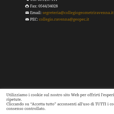
Fax: 0544/34028
Email:
segreteria@collegiogeometriravenna.it
PEC:
collegio.ravenna@geopec.it
Utilizziamo i cookie sul nostro sito Web per offrirti l'espe
ripetute.
©
2026 Collegio dei Geometri e dei Geometri Laure
Cliccando su “Accetta tutto” acconsenti all'uso di TUTTI i c
consenso controllato.