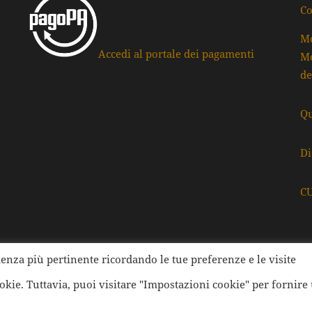
Co
Mo
Accedi al portale dei pagamenti
Mo
de
Qu
Di
C
rienza più pertinente ricordando le tue preferenze e le visite
ati della Provincia di Ravenna | Tutti i diritti Riservati | Cod.
ookie. Tuttavia, puoi visitare "Impostazioni cookie" per fornire