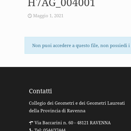
H7AG_004001
Maggio 1, 2021
Non puoi accedere a questo file, non possiedi i
Contatti
Collegio dei Geometri e dei Geometri Laureati
della Provincia di Ravenna
Via Baccarini n. 60 - 48121 RAVENNA
Tel: 0544/37444