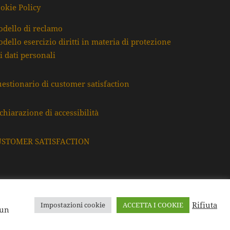
okie Policy
dello di reclamo
dello esercizio diritti in materia di protezione
i dati personali
estionario di customer satisfaction
chiarazione di accessibilità
USTOMER SATISFACTION
Rifiuta
Impostazioni cookie
ACCETTA I COOKIE
F. e P.Iva: 80009220395
 un