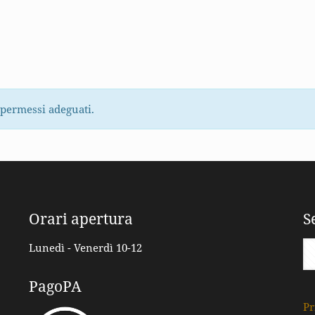
 permessi adeguati.
Orari apertura
S
Lunedì - Venerdì 10-12
PagoPA
Pr