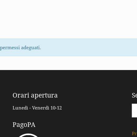
 permessi adeguati.
Orari apertura
S
Lunedì - Venerdì 10-12
PagoPA
Pr