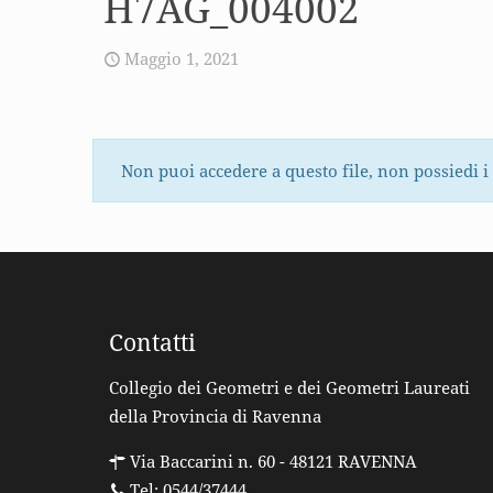
H7AG_004002
Maggio 1, 2021
Non puoi accedere a questo file, non possiedi i
Contatti
Collegio dei Geometri e dei Geometri Laureati
della Provincia di Ravenna
Via Baccarini n. 60 - 48121 RAVENNA
Tel: 0544/37444