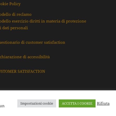
okie Policy
dello di reclamo
dello esercizio diritti in materia di protezione
i dati personali
estionario di customer satisfaction
chiarazione di accessibilità
USTOMER SATISFACTION
Rifiuta
Impostazioni cookie
ACCETTA I COOKIE
F. e P.Iva: 80009220395
 un