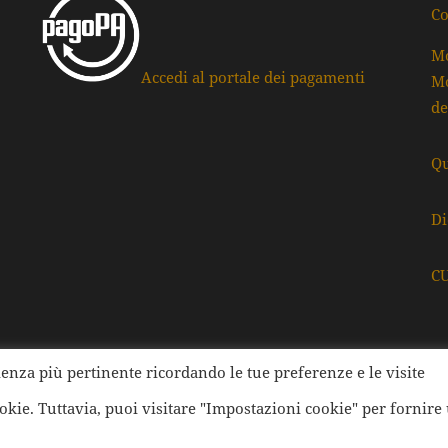
Co
Mo
Accedi al portale dei pagamenti
Mo
de
Qu
Di
C
rienza più pertinente ricordando le tue preferenze e le visite
ati della Provincia di Ravenna | Tutti i diritti Riservati | Cod.
ookie. Tuttavia, puoi visitare "Impostazioni cookie" per fornire