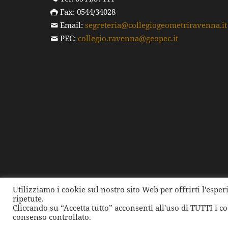
Fax: 0544/34028
Email:
segreteria@collegiogeometriravenna.it
PEC:
collegio.ravenna@geopec.it
Utilizziamo i cookie sul nostro sito Web per offrirti l'espe
ripetute.
©
2026 Collegio dei Geometri e dei Geometri Laure
Cliccando su “Accetta tutto” acconsenti all'uso di TUTTI i c
consenso controllato.