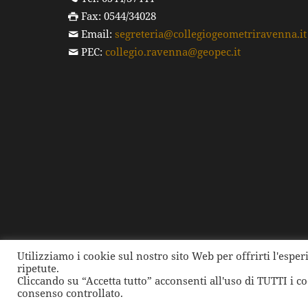
Fax: 0544/34028
Email:
segreteria@collegiogeometriravenna.it
PEC:
collegio.ravenna@geopec.it
Utilizziamo i cookie sul nostro sito Web per offrirti l'espe
ripetute.
©
2026 Collegio dei Geometri e dei Geometri Laure
Cliccando su “Accetta tutto” acconsenti all'uso di TUTTI i c
consenso controllato.