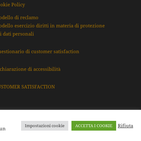
okie Policy
dello di reclamo
dello esercizio diritti in materia di protezione
i dati personali
estionario di customer satisfaction
chiarazione di accessibilità
USTOMER SATISFACTION
Rifiuta
Impostazioni cookie
ACCETTA I COOKIE
F. e P.Iva: 80009220395
 un