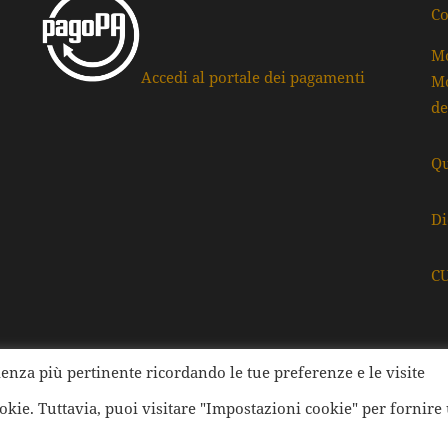
Co
Mo
Accedi al portale dei pagamenti
Mo
de
Qu
Di
C
rienza più pertinente ricordando le tue preferenze e le visite
ati della Provincia di Ravenna | Tutti i diritti Riservati | Cod.
ookie. Tuttavia, puoi visitare "Impostazioni cookie" per fornire