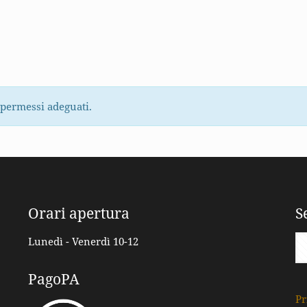
 permessi adeguati.
Orari apertura
S
Lunedì - Venerdì 10-12
PagoPA
Pr