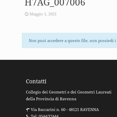
H7AG_007006
Maggio 1, 2021
Non puoi accedere a questo file, non possiedi i
Contatti
Collegio dei Geometri e dei Geometri Laureati
della Provincia di Ravenna
Via Baccarini n. 60 - 48121 RAVENNA
Tel: 0544/37444