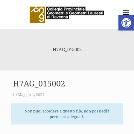
Apri la 
H7AG_015002
H7AG_015002
Maggio 1, 2021
Non puoi accedere a questo file, non possiedi i
permessi adeguati.