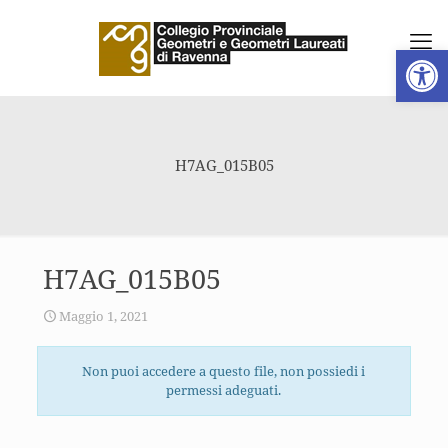
Apri la 
H7AG_015B05
H7AG_015B05
Maggio 1, 2021
Non puoi accedere a questo file, non possiedi i
permessi adeguati.