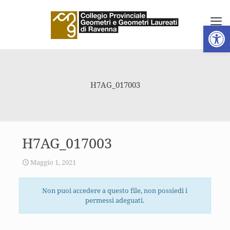
Apri la 
H7AG_017003
H7AG_017003
Maggio 1, 2021
Non puoi accedere a questo file, non possiedi i
permessi adeguati.