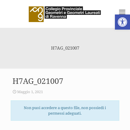
Apri la 
H7AG_021007
H7AG_021007
Maggio 1, 2021
Non puoi accedere a questo file, non possiedi i
permessi adeguati.