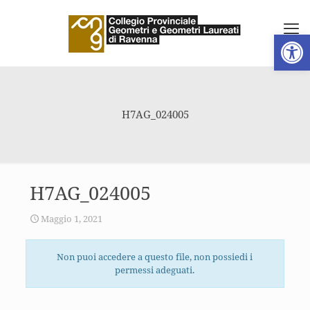
Apri la 
H7AG_024005
H7AG_024005
Maggio 1, 2021
Non puoi accedere a questo file, non possiedi i
permessi adeguati.