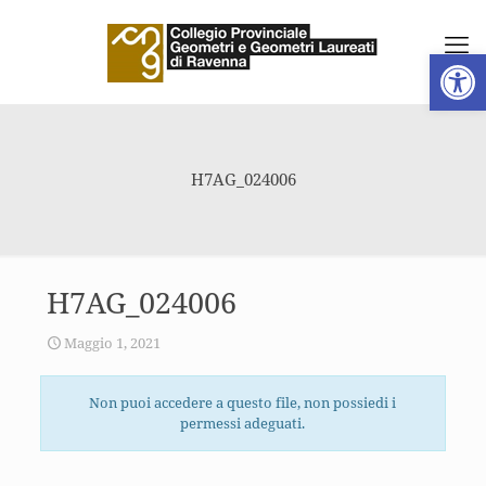
Apri la 
H7AG_024006
H7AG_024006
Maggio 1, 2021
Non puoi accedere a questo file, non possiedi i
permessi adeguati.