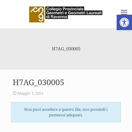
Apri la 
H7AG_030005
H7AG_030005
Maggio 1, 2021
Non puoi accedere a questo file, non possiedi i
permessi adeguati.