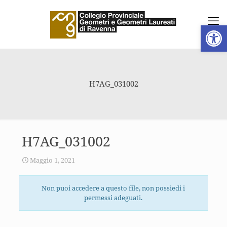
Apri la 
H7AG_031002
H7AG_031002
Maggio 1, 2021
Non puoi accedere a questo file, non possiedi i
permessi adeguati.