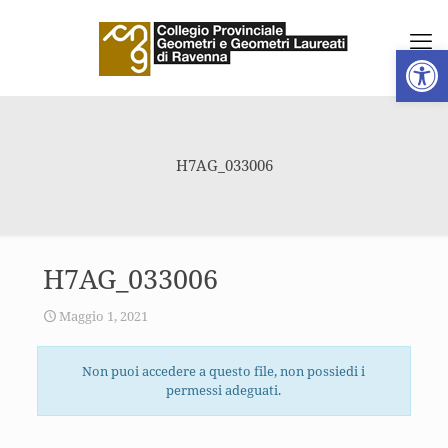
Apri la 
H7AG_033006
H7AG_033006
Maggio 1, 2021
Non puoi accedere a questo file, non possiedi i
permessi adeguati.